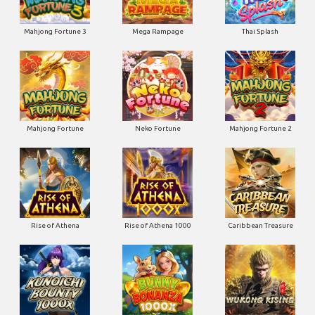
Mahjong Fortune 3
Mega Rampage
Thai Splash
Mahjong Fortune
Neko Fortune
Mahjong Fortune 2
Rise of Athena
Rise of Athena 1000
Caribbean Treasure