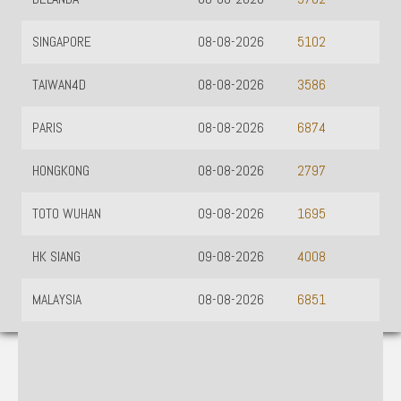
SINGAPORE
08-08-2026
5102
TAIWAN4D
08-08-2026
3586
PARIS
08-08-2026
6874
HONGKONG
08-08-2026
2797
TOTO WUHAN
09-08-2026
1695
HK SIANG
09-08-2026
4008
MALAYSIA
08-08-2026
6851