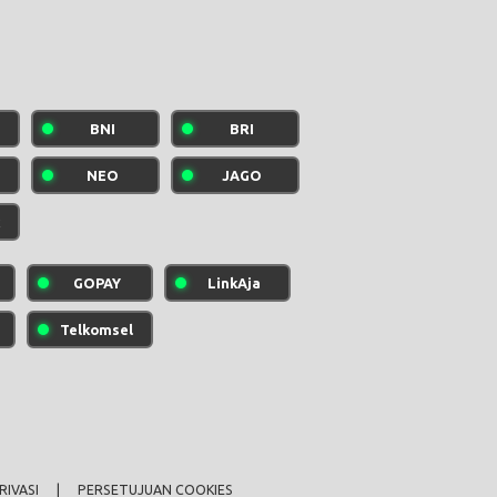
BNI
BRI
NEO
JAGO
GOPAY
LinkAja
Telkomsel
RIVASI
|
PERSETUJUAN COOKIES