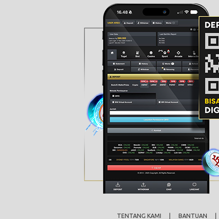
TENTANG KAMI
|
BANTUAN
|