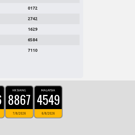
0172
2742
1629
6584
7110
N
HK SIANG
MALAYSIA
6
8867
4549
7/8/2026
6/8/2026