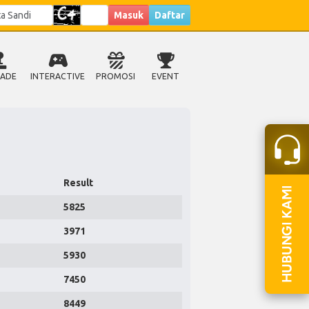
ore dan instal aplikasi browser OPERA diperangkat ponsel anda. AYO AJAK TEMA
Masuk
Daftar
ADE
INTERACTIVE
PROMOSI
EVENT
Result
5825
3971
5930
7450
8449